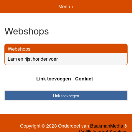
Menu +
Webshops
Webshops
Lam en rijst hondenvoer
Link toevoegen
Contact
Link toevoegen
Copyright © 2023 Onderdeel van
BaakmanMedia
&
Vrolijk Internet Services